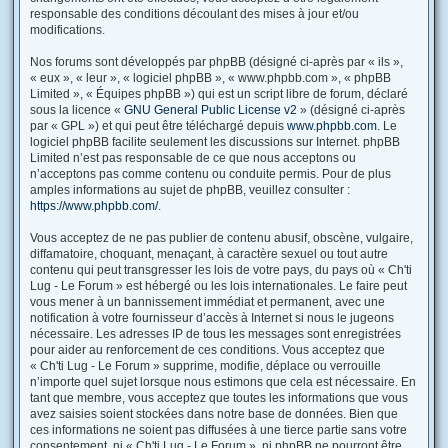
responsable des conditions découlant des mises à jour et/ou
modifications.
Nos forums sont développés par phpBB (désigné ci-après par « ils »,
« eux », « leur », « logiciel phpBB », « www.phpbb.com », « phpBB
Limited », « Équipes phpBB ») qui est un script libre de forum, déclaré
sous la licence «
GNU General Public License v2
» (désigné ci-après
par « GPL ») et qui peut être téléchargé depuis
www.phpbb.com
. Le
logiciel phpBB facilite seulement les discussions sur Internet. phpBB
Limited n’est pas responsable de ce que nous acceptons ou
n’acceptons pas comme contenu ou conduite permis. Pour de plus
amples informations au sujet de phpBB, veuillez consulter :
https://www.phpbb.com/
.
Vous acceptez de ne pas publier de contenu abusif, obscène, vulgaire,
diffamatoire, choquant, menaçant, à caractère sexuel ou tout autre
contenu qui peut transgresser les lois de votre pays, du pays où « Ch'ti
Lug - Le Forum » est hébergé ou les lois internationales. Le faire peut
vous mener à un bannissement immédiat et permanent, avec une
notification à votre fournisseur d’accès à Internet si nous le jugeons
nécessaire. Les adresses IP de tous les messages sont enregistrées
pour aider au renforcement de ces conditions. Vous acceptez que
« Ch'ti Lug - Le Forum » supprime, modifie, déplace ou verrouille
n’importe quel sujet lorsque nous estimons que cela est nécessaire. En
tant que membre, vous acceptez que toutes les informations que vous
avez saisies soient stockées dans notre base de données. Bien que
ces informations ne soient pas diffusées à une tierce partie sans votre
consentement, ni « Ch'ti Lug - Le Forum », ni phpBB ne pourront être