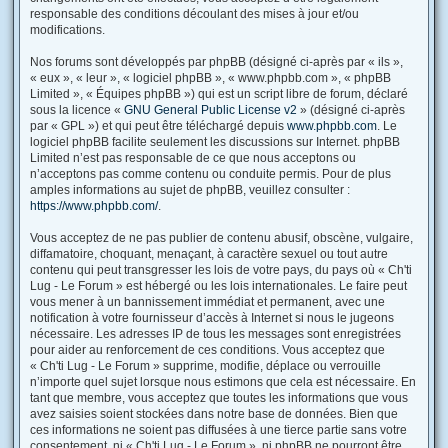
responsable des conditions découlant des mises à jour et/ou
modifications.
Nos forums sont développés par phpBB (désigné ci-après par « ils »,
« eux », « leur », « logiciel phpBB », « www.phpbb.com », « phpBB
Limited », « Équipes phpBB ») qui est un script libre de forum, déclaré
sous la licence «
GNU General Public License v2
» (désigné ci-après
par « GPL ») et qui peut être téléchargé depuis
www.phpbb.com
. Le
logiciel phpBB facilite seulement les discussions sur Internet. phpBB
Limited n’est pas responsable de ce que nous acceptons ou
n’acceptons pas comme contenu ou conduite permis. Pour de plus
amples informations au sujet de phpBB, veuillez consulter :
https://www.phpbb.com/
.
Vous acceptez de ne pas publier de contenu abusif, obscène, vulgaire,
diffamatoire, choquant, menaçant, à caractère sexuel ou tout autre
contenu qui peut transgresser les lois de votre pays, du pays où « Ch'ti
Lug - Le Forum » est hébergé ou les lois internationales. Le faire peut
vous mener à un bannissement immédiat et permanent, avec une
notification à votre fournisseur d’accès à Internet si nous le jugeons
nécessaire. Les adresses IP de tous les messages sont enregistrées
pour aider au renforcement de ces conditions. Vous acceptez que
« Ch'ti Lug - Le Forum » supprime, modifie, déplace ou verrouille
n’importe quel sujet lorsque nous estimons que cela est nécessaire. En
tant que membre, vous acceptez que toutes les informations que vous
avez saisies soient stockées dans notre base de données. Bien que
ces informations ne soient pas diffusées à une tierce partie sans votre
consentement, ni « Ch'ti Lug - Le Forum », ni phpBB ne pourront être