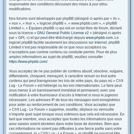
responsable des conditions découlant des mises à jour et/ou
modifications.
Nos forums sont développés par phpBB (désigné ci-après par « ils »,
« eux », « leur », « logiciel phpBB », « www.phpbb.com », « phpBB
Limited », « Équipes phpBB ») qui est un script libre de forum, déclaré
sous la licence «
GNU General Public License v2
» (désigné ci-après
par « GPL ») et qui peut être téléchargé depuis
www.phpbb.com
. Le
logiciel phpBB facilite seulement les discussions sur Internet. phpBB
Limited n’est pas responsable de ce que nous acceptons ou
n’acceptons pas comme contenu ou conduite permis. Pour de plus
amples informations au sujet de phpBB, veuillez consulter :
https://www.phpbb.com/
.
Vous acceptez de ne pas publier de contenu abusif, obscène, vulgaire,
diffamatoire, choquant, menaçant, à caractère sexuel ou tout autre
contenu qui peut transgresser les lois de votre pays, du pays où « Ch'ti
Lug - Le Forum » est hébergé ou les lois internationales. Le faire peut
vous mener à un bannissement immédiat et permanent, avec une
notification à votre fournisseur d’accès à Internet si nous le jugeons
nécessaire. Les adresses IP de tous les messages sont enregistrées
pour aider au renforcement de ces conditions. Vous acceptez que
« Ch'ti Lug - Le Forum » supprime, modifie, déplace ou verrouille
n’importe quel sujet lorsque nous estimons que cela est nécessaire. En
tant que membre, vous acceptez que toutes les informations que vous
avez saisies soient stockées dans notre base de données. Bien que
ces informations ne soient pas diffusées à une tierce partie sans votre
consentement, ni « Ch'ti Lug - Le Forum », ni phpBB ne pourront être