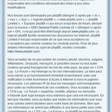
responsable des conditions découlant des mises à jour et/ou
modifications.
Nos forums sont développés par phpBB (désigné ci-après par « ils »,
« eux », « leur », « logiciel phpBB », « www.phpbb.com », « phpBB
Limited », « Équipes phpBB ») qui est un script libre de forum, déclaré
sous la licence «
GNU General Public License v2
» (désigné ci-après
par « GPL ») et qui peut être téléchargé depuis
www.phpbb.com
. Le
logiciel phpBB facilite seulement les discussions sur Internet. phpBB
Limited n’est pas responsable de ce que nous acceptons ou
n’acceptons pas comme contenu ou conduite permis. Pour de plus
amples informations au sujet de phpBB, veuillez consulter :
https://www.phpbb.com/
.
Vous acceptez de ne pas publier de contenu abusif, obscène, vulgaire,
diffamatoire, choquant, menaçant, à caractère sexuel ou tout autre
contenu qui peut transgresser les lois de votre pays, du pays où « Ch'ti
Lug - Le Forum » est hébergé ou les lois internationales. Le faire peut
vous mener à un bannissement immédiat et permanent, avec une
notification à votre fournisseur d’accès à Internet si nous le jugeons
nécessaire. Les adresses IP de tous les messages sont enregistrées
pour aider au renforcement de ces conditions. Vous acceptez que
« Ch'ti Lug - Le Forum » supprime, modifie, déplace ou verrouille
n’importe quel sujet lorsque nous estimons que cela est nécessaire. En
tant que membre, vous acceptez que toutes les informations que vous
avez saisies soient stockées dans notre base de données. Bien que
ces informations ne soient pas diffusées à une tierce partie sans votre
consentement, ni « Ch'ti Lug - Le Forum », ni phpBB ne pourront être