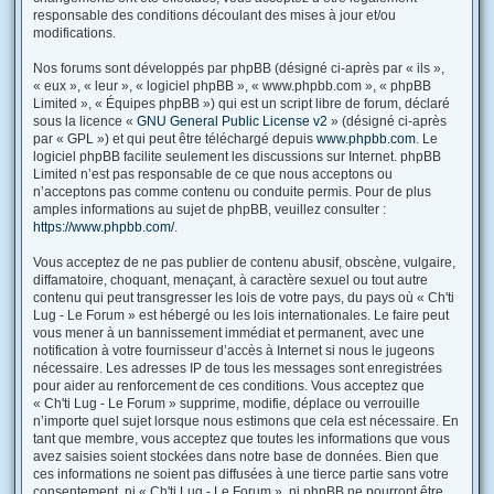
responsable des conditions découlant des mises à jour et/ou
modifications.
Nos forums sont développés par phpBB (désigné ci-après par « ils »,
« eux », « leur », « logiciel phpBB », « www.phpbb.com », « phpBB
Limited », « Équipes phpBB ») qui est un script libre de forum, déclaré
sous la licence «
GNU General Public License v2
» (désigné ci-après
par « GPL ») et qui peut être téléchargé depuis
www.phpbb.com
. Le
logiciel phpBB facilite seulement les discussions sur Internet. phpBB
Limited n’est pas responsable de ce que nous acceptons ou
n’acceptons pas comme contenu ou conduite permis. Pour de plus
amples informations au sujet de phpBB, veuillez consulter :
https://www.phpbb.com/
.
Vous acceptez de ne pas publier de contenu abusif, obscène, vulgaire,
diffamatoire, choquant, menaçant, à caractère sexuel ou tout autre
contenu qui peut transgresser les lois de votre pays, du pays où « Ch'ti
Lug - Le Forum » est hébergé ou les lois internationales. Le faire peut
vous mener à un bannissement immédiat et permanent, avec une
notification à votre fournisseur d’accès à Internet si nous le jugeons
nécessaire. Les adresses IP de tous les messages sont enregistrées
pour aider au renforcement de ces conditions. Vous acceptez que
« Ch'ti Lug - Le Forum » supprime, modifie, déplace ou verrouille
n’importe quel sujet lorsque nous estimons que cela est nécessaire. En
tant que membre, vous acceptez que toutes les informations que vous
avez saisies soient stockées dans notre base de données. Bien que
ces informations ne soient pas diffusées à une tierce partie sans votre
consentement, ni « Ch'ti Lug - Le Forum », ni phpBB ne pourront être