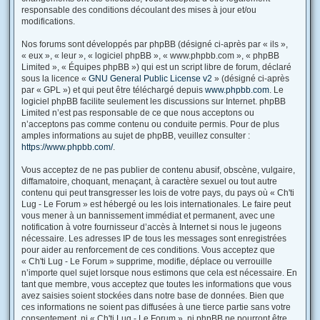
responsable des conditions découlant des mises à jour et/ou
modifications.
Nos forums sont développés par phpBB (désigné ci-après par « ils »,
« eux », « leur », « logiciel phpBB », « www.phpbb.com », « phpBB
Limited », « Équipes phpBB ») qui est un script libre de forum, déclaré
sous la licence «
GNU General Public License v2
» (désigné ci-après
par « GPL ») et qui peut être téléchargé depuis
www.phpbb.com
. Le
logiciel phpBB facilite seulement les discussions sur Internet. phpBB
Limited n’est pas responsable de ce que nous acceptons ou
n’acceptons pas comme contenu ou conduite permis. Pour de plus
amples informations au sujet de phpBB, veuillez consulter :
https://www.phpbb.com/
.
Vous acceptez de ne pas publier de contenu abusif, obscène, vulgaire,
diffamatoire, choquant, menaçant, à caractère sexuel ou tout autre
contenu qui peut transgresser les lois de votre pays, du pays où « Ch'ti
Lug - Le Forum » est hébergé ou les lois internationales. Le faire peut
vous mener à un bannissement immédiat et permanent, avec une
notification à votre fournisseur d’accès à Internet si nous le jugeons
nécessaire. Les adresses IP de tous les messages sont enregistrées
pour aider au renforcement de ces conditions. Vous acceptez que
« Ch'ti Lug - Le Forum » supprime, modifie, déplace ou verrouille
n’importe quel sujet lorsque nous estimons que cela est nécessaire. En
tant que membre, vous acceptez que toutes les informations que vous
avez saisies soient stockées dans notre base de données. Bien que
ces informations ne soient pas diffusées à une tierce partie sans votre
consentement, ni « Ch'ti Lug - Le Forum », ni phpBB ne pourront être