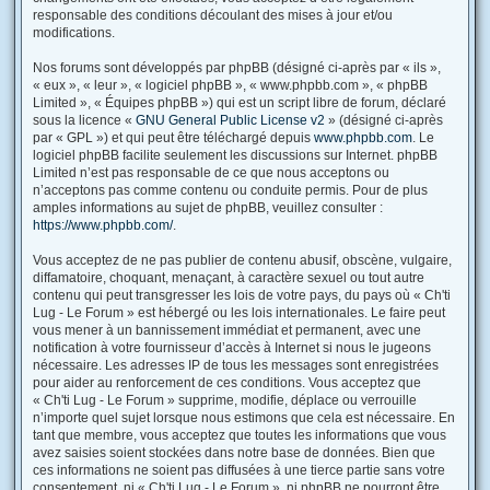
responsable des conditions découlant des mises à jour et/ou
modifications.
Nos forums sont développés par phpBB (désigné ci-après par « ils »,
« eux », « leur », « logiciel phpBB », « www.phpbb.com », « phpBB
Limited », « Équipes phpBB ») qui est un script libre de forum, déclaré
sous la licence «
GNU General Public License v2
» (désigné ci-après
par « GPL ») et qui peut être téléchargé depuis
www.phpbb.com
. Le
logiciel phpBB facilite seulement les discussions sur Internet. phpBB
Limited n’est pas responsable de ce que nous acceptons ou
n’acceptons pas comme contenu ou conduite permis. Pour de plus
amples informations au sujet de phpBB, veuillez consulter :
https://www.phpbb.com/
.
Vous acceptez de ne pas publier de contenu abusif, obscène, vulgaire,
diffamatoire, choquant, menaçant, à caractère sexuel ou tout autre
contenu qui peut transgresser les lois de votre pays, du pays où « Ch'ti
Lug - Le Forum » est hébergé ou les lois internationales. Le faire peut
vous mener à un bannissement immédiat et permanent, avec une
notification à votre fournisseur d’accès à Internet si nous le jugeons
nécessaire. Les adresses IP de tous les messages sont enregistrées
pour aider au renforcement de ces conditions. Vous acceptez que
« Ch'ti Lug - Le Forum » supprime, modifie, déplace ou verrouille
n’importe quel sujet lorsque nous estimons que cela est nécessaire. En
tant que membre, vous acceptez que toutes les informations que vous
avez saisies soient stockées dans notre base de données. Bien que
ces informations ne soient pas diffusées à une tierce partie sans votre
consentement, ni « Ch'ti Lug - Le Forum », ni phpBB ne pourront être