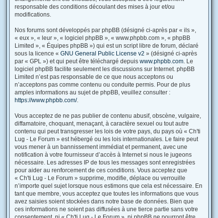
responsable des conditions découlant des mises à jour et/ou
modifications.
Nos forums sont développés par phpBB (désigné ci-après par « ils »,
« eux », « leur », « logiciel phpBB », « www.phpbb.com », « phpBB
Limited », « Équipes phpBB ») qui est un script libre de forum, déclaré
sous la licence «
GNU General Public License v2
» (désigné ci-après
par « GPL ») et qui peut être téléchargé depuis
www.phpbb.com
. Le
logiciel phpBB facilite seulement les discussions sur Internet. phpBB
Limited n’est pas responsable de ce que nous acceptons ou
n’acceptons pas comme contenu ou conduite permis. Pour de plus
amples informations au sujet de phpBB, veuillez consulter :
https://www.phpbb.com/
.
Vous acceptez de ne pas publier de contenu abusif, obscène, vulgaire,
diffamatoire, choquant, menaçant, à caractère sexuel ou tout autre
contenu qui peut transgresser les lois de votre pays, du pays où « Ch'ti
Lug - Le Forum » est hébergé ou les lois internationales. Le faire peut
vous mener à un bannissement immédiat et permanent, avec une
notification à votre fournisseur d’accès à Internet si nous le jugeons
nécessaire. Les adresses IP de tous les messages sont enregistrées
pour aider au renforcement de ces conditions. Vous acceptez que
« Ch'ti Lug - Le Forum » supprime, modifie, déplace ou verrouille
n’importe quel sujet lorsque nous estimons que cela est nécessaire. En
tant que membre, vous acceptez que toutes les informations que vous
avez saisies soient stockées dans notre base de données. Bien que
ces informations ne soient pas diffusées à une tierce partie sans votre
consentement, ni « Ch'ti Lug - Le Forum », ni phpBB ne pourront être