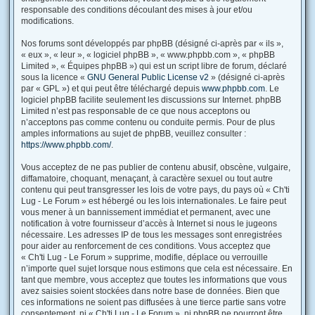
responsable des conditions découlant des mises à jour et/ou
modifications.
Nos forums sont développés par phpBB (désigné ci-après par « ils »,
« eux », « leur », « logiciel phpBB », « www.phpbb.com », « phpBB
Limited », « Équipes phpBB ») qui est un script libre de forum, déclaré
sous la licence «
GNU General Public License v2
» (désigné ci-après
par « GPL ») et qui peut être téléchargé depuis
www.phpbb.com
. Le
logiciel phpBB facilite seulement les discussions sur Internet. phpBB
Limited n’est pas responsable de ce que nous acceptons ou
n’acceptons pas comme contenu ou conduite permis. Pour de plus
amples informations au sujet de phpBB, veuillez consulter :
https://www.phpbb.com/
.
Vous acceptez de ne pas publier de contenu abusif, obscène, vulgaire,
diffamatoire, choquant, menaçant, à caractère sexuel ou tout autre
contenu qui peut transgresser les lois de votre pays, du pays où « Ch'ti
Lug - Le Forum » est hébergé ou les lois internationales. Le faire peut
vous mener à un bannissement immédiat et permanent, avec une
notification à votre fournisseur d’accès à Internet si nous le jugeons
nécessaire. Les adresses IP de tous les messages sont enregistrées
pour aider au renforcement de ces conditions. Vous acceptez que
« Ch'ti Lug - Le Forum » supprime, modifie, déplace ou verrouille
n’importe quel sujet lorsque nous estimons que cela est nécessaire. En
tant que membre, vous acceptez que toutes les informations que vous
avez saisies soient stockées dans notre base de données. Bien que
ces informations ne soient pas diffusées à une tierce partie sans votre
consentement, ni « Ch'ti Lug - Le Forum », ni phpBB ne pourront être