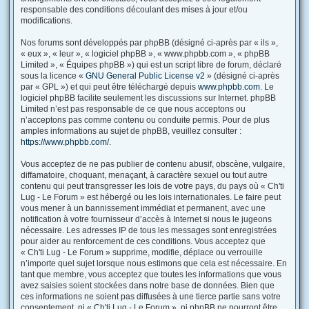
responsable des conditions découlant des mises à jour et/ou
modifications.
Nos forums sont développés par phpBB (désigné ci-après par « ils »,
« eux », « leur », « logiciel phpBB », « www.phpbb.com », « phpBB
Limited », « Équipes phpBB ») qui est un script libre de forum, déclaré
sous la licence «
GNU General Public License v2
» (désigné ci-après
par « GPL ») et qui peut être téléchargé depuis
www.phpbb.com
. Le
logiciel phpBB facilite seulement les discussions sur Internet. phpBB
Limited n’est pas responsable de ce que nous acceptons ou
n’acceptons pas comme contenu ou conduite permis. Pour de plus
amples informations au sujet de phpBB, veuillez consulter :
https://www.phpbb.com/
.
Vous acceptez de ne pas publier de contenu abusif, obscène, vulgaire,
diffamatoire, choquant, menaçant, à caractère sexuel ou tout autre
contenu qui peut transgresser les lois de votre pays, du pays où « Ch'ti
Lug - Le Forum » est hébergé ou les lois internationales. Le faire peut
vous mener à un bannissement immédiat et permanent, avec une
notification à votre fournisseur d’accès à Internet si nous le jugeons
nécessaire. Les adresses IP de tous les messages sont enregistrées
pour aider au renforcement de ces conditions. Vous acceptez que
« Ch'ti Lug - Le Forum » supprime, modifie, déplace ou verrouille
n’importe quel sujet lorsque nous estimons que cela est nécessaire. En
tant que membre, vous acceptez que toutes les informations que vous
avez saisies soient stockées dans notre base de données. Bien que
ces informations ne soient pas diffusées à une tierce partie sans votre
consentement, ni « Ch'ti Lug - Le Forum », ni phpBB ne pourront être