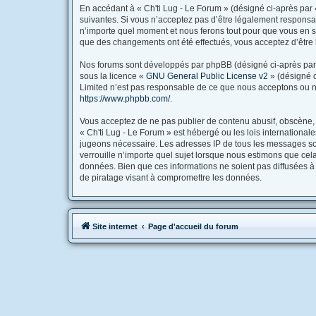
En accédant à « Ch'ti Lug - Le Forum » (désigné ci-après par «
suivantes. Si vous n’acceptez pas d’être légalement responsabl
n’importe quel moment et nous ferons tout pour que vous en soy
que des changements ont été effectués, vous acceptez d’être 
Nos forums sont développés par phpBB (désigné ci-après par « 
sous la licence «
GNU General Public License v2
» (désigné c
Limited n’est pas responsable de ce que nous acceptons ou n
https://www.phpbb.com/
.
Vous acceptez de ne pas publier de contenu abusif, obscène, v
« Ch'ti Lug - Le Forum » est hébergé ou les lois international
jugeons nécessaire. Les adresses IP de tous les messages son
verrouille n’importe quel sujet lorsque nous estimons que ce
données. Bien que ces informations ne soient pas diffusées à
de piratage visant à compromettre les données.
Site internet
Page d'accueil du forum