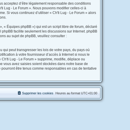
 vous acceptez d’être légalement responsable des conditions
'ti Lug - Le Forum ». Nous pouvons modifier celles-ci à
e. Si vous continuez d’utiliser « Ch'ti Lug - Le Forum » alors
ons.
, « Équipes phpBB ») qui est un script libre de forum, déclaré
iel phpBB facilite seulement les discussions sur Internet. phpBB
s au sujet de phpBB, veuillez consulter :
 qui peut transgresser les lois de votre pays, du pays où
fication à votre fournisseur d’accès à Internet si nous le
 Ch'ti Lug - Le Forum » supprime, modifie, déplace ou
ue vous avez saisies soient stockées dans notre base de
ne pourront être tenus comme responsables en cas de tentative
Supprimer les cookies
Heures au format
UTC+01:00