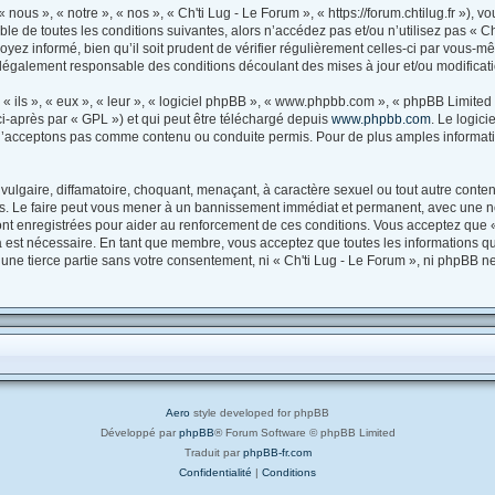
 nous », « notre », « nos », « Ch'ti Lug - Le Forum », « https://forum.chtilug.fr »),
e de toutes les conditions suivantes, alors n’accédez pas et/ou n’utilisez pas « Ch
ez informé, bien qu’il soit prudent de vérifier régulièrement celles-ci par vous-mêm
légalement responsable des conditions découlant des mises à jour et/ou modificati
ils », « eux », « leur », « logiciel phpBB », « www.phpbb.com », « phpBB Limited »
i-après par « GPL ») et qui peut être téléchargé depuis
www.phpbb.com
. Le logic
’acceptons pas comme contenu ou conduite permis. Pour de plus amples information
ulgaire, diffamatoire, choquant, menaçant, à caractère sexuel ou tout autre contenu
es. Le faire peut vous mener à un bannissement immédiat et permanent, avec une noti
t enregistrées pour aider au renforcement de ces conditions. Vous acceptez que «
la est nécessaire. En tant que membre, vous acceptez que toutes les informations q
 une tierce partie sans votre consentement, ni « Ch'ti Lug - Le Forum », ni phpBB 
Aero
style developed for phpBB
Développé par
phpBB
® Forum Software © phpBB Limited
Traduit par
phpBB-fr.com
Confidentialité
|
Conditions