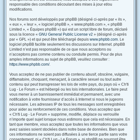
responsable des conditions découlant des mises à jour et/ou
modifications.
Nos forums sont développés par phpBB (désigné ci-après par « ils »,
« eux », « leur », « logiciel phpBB », « www.phpbb.com », « phpBB
Limited », « Équipes phpBB ») qui est un script libre de forum, déclaré
sous la licence «
GNU General Public License v2
» (désigné ci-après
par « GPL ») et qui peut être téléchargé depuis
www.phpbb.com
. Le
logiciel phpBB facilite seulement les discussions sur Internet. phpBB
Limited n’est pas responsable de ce que nous acceptons ou
n’acceptons pas comme contenu ou conduite permis. Pour de plus
amples informations au sujet de phpBB, veuillez consulter :
https://www.phpbb.com/
.
Vous acceptez de ne pas publier de contenu abusif, obscène, vulgaire,
diffamatoire, choquant, menaçant, à caractère sexuel ou tout autre
contenu qui peut transgresser les lois de votre pays, du pays où « Ch'ti
Lug - Le Forum » est hébergé ou les lois internationales. Le faire peut
vous mener à un bannissement immédiat et permanent, avec une
notification à votre fournisseur d’accès à Internet si nous le jugeons
nécessaire. Les adresses IP de tous les messages sont enregistrées
pour aider au renforcement de ces conditions. Vous acceptez que
« Ch'ti Lug - Le Forum » supprime, modifie, déplace ou verrouille
n’importe quel sujet lorsque nous estimons que cela est nécessaire. En
tant que membre, vous acceptez que toutes les informations que vous
avez saisies soient stockées dans notre base de données. Bien que
ces informations ne soient pas diffusées à une tierce partie sans votre
consentement, ni « Ch'ti Lug - Le Forum », ni phpBB ne pourront être