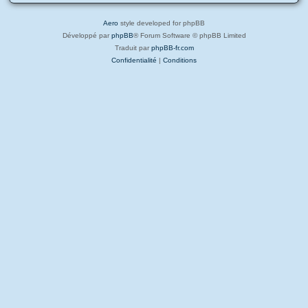
Aero
style developed for phpBB
Développé par
phpBB
® Forum Software © phpBB Limited
Traduit par
phpBB-fr.com
Confidentialité
|
Conditions