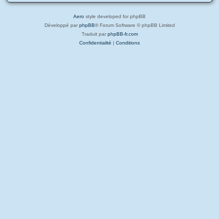
Aero
style developed for phpBB
Développé par
phpBB
® Forum Software © phpBB Limited
Traduit par
phpBB-fr.com
Confidentialité
|
Conditions