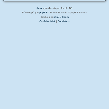
Aero
style developed for phpBB
Développé par
phpBB
® Forum Software © phpBB Limited
Traduit par
phpBB-fr.com
Confidentialité
|
Conditions