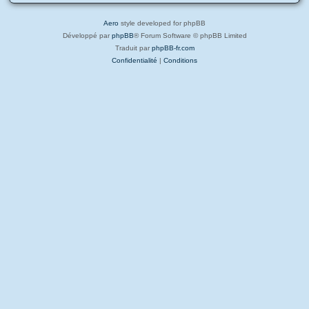
Aero
style developed for phpBB
Développé par
phpBB
® Forum Software © phpBB Limited
Traduit par
phpBB-fr.com
Confidentialité
|
Conditions