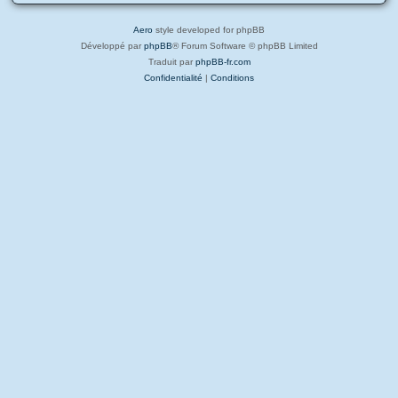
Aero
style developed for phpBB
Développé par
phpBB
® Forum Software © phpBB Limited
Traduit par
phpBB-fr.com
Confidentialité
|
Conditions