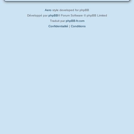
Aero
style developed for phpBB
Développé par
phpBB
® Forum Software © phpBB Limited
Traduit par
phpBB-fr.com
Confidentialité
|
Conditions