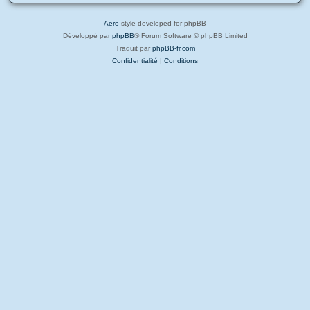
Aero
style developed for phpBB
Développé par
phpBB
® Forum Software © phpBB Limited
Traduit par
phpBB-fr.com
Confidentialité
|
Conditions