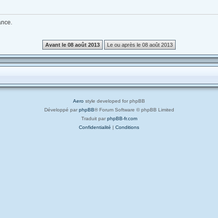
ance.
Aero
style developed for phpBB
Développé par
phpBB
® Forum Software © phpBB Limited
Traduit par
phpBB-fr.com
Confidentialité
|
Conditions