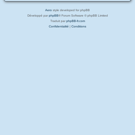
Aero
style developed for phpBB
Développé par
phpBB
® Forum Software © phpBB Limited
Traduit par
phpBB-fr.com
Confidentialité
|
Conditions