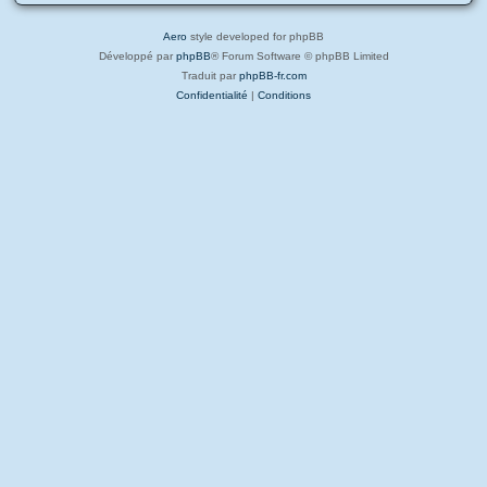
Aero
style developed for phpBB
Développé par
phpBB
® Forum Software © phpBB Limited
Traduit par
phpBB-fr.com
Confidentialité
|
Conditions