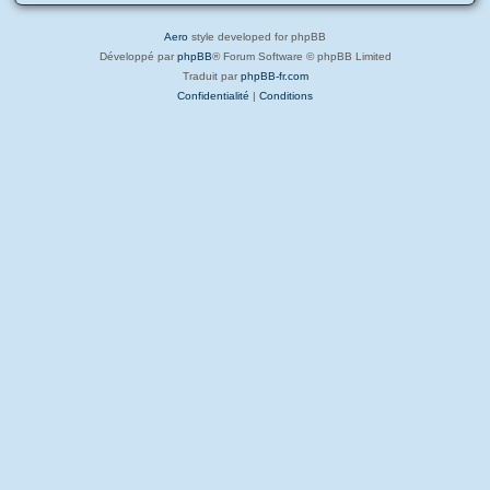
Aero
style developed for phpBB
Développé par
phpBB
® Forum Software © phpBB Limited
Traduit par
phpBB-fr.com
Confidentialité
|
Conditions