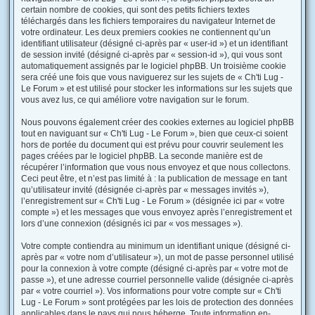
certain nombre de cookies, qui sont des petits fichiers textes
téléchargés dans les fichiers temporaires du navigateur Internet de
votre ordinateur. Les deux premiers cookies ne contiennent qu’un
identifiant utilisateur (désigné ci-après par « user-id ») et un identifiant
de session invité (désigné ci-après par « session-id »), qui vous sont
automatiquement assignés par le logiciel phpBB. Un troisième cookie
sera créé une fois que vous naviguerez sur les sujets de « Ch'ti Lug -
Le Forum » et est utilisé pour stocker les informations sur les sujets que
vous avez lus, ce qui améliore votre navigation sur le forum.
Nous pouvons également créer des cookies externes au logiciel phpBB
tout en naviguant sur « Ch'ti Lug - Le Forum », bien que ceux-ci soient
hors de portée du document qui est prévu pour couvrir seulement les
pages créées par le logiciel phpBB. La seconde manière est de
récupérer l’information que vous nous envoyez et que nous collectons.
Ceci peut être, et n’est pas limité à : la publication de message en tant
qu’utilisateur invité (désignée ci-après par « messages invités »),
l’enregistrement sur « Ch'ti Lug - Le Forum » (désignée ici par « votre
compte ») et les messages que vous envoyez après l’enregistrement et
lors d’une connexion (désignés ici par « vos messages »).
Votre compte contiendra au minimum un identifiant unique (désigné ci-
après par « votre nom d’utilisateur »), un mot de passe personnel utilisé
pour la connexion à votre compte (désigné ci-après par « votre mot de
passe »), et une adresse courriel personnelle valide (désignée ci-après
par « votre courriel »). Vos informations pour votre compte sur « Ch'ti
Lug - Le Forum » sont protégées par les lois de protection des données
applicables dans le pays qui nous héberge. Toute information en-