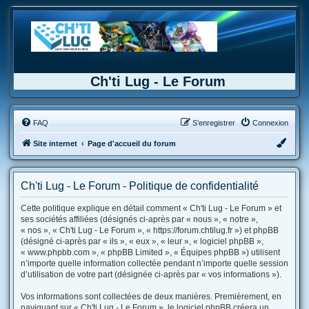
Ch'ti Lug - Le Forum
FAQ
S’enregistrer
Connexion
Site internet
Page d'accueil du forum
Ch'ti Lug - Le Forum - Politique de confidentialité
Cette politique explique en détail comment « Ch'ti Lug - Le Forum » et
ses sociétés affiliées (désignés ci-après par « nous », « notre »,
« nos », « Ch'ti Lug - Le Forum », « https://forum.chtilug.fr ») et phpBB
(désigné ci-après par « ils », « eux », « leur », « logiciel phpBB »,
« www.phpbb.com », « phpBB Limited », « Équipes phpBB ») utilisent
n’importe quelle information collectée pendant n’importe quelle session
d’utilisation de votre part (désignée ci-après par « vos informations »).
Vos informations sont collectées de deux manières. Premièrement, en
naviguant sur « Ch'ti Lug - Le Forum », le logiciel phpBB créera un