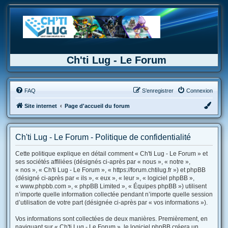
Ch'ti Lug - Le Forum
FAQ
S’enregistrer
Connexion
Site internet
Page d'accueil du forum
Ch'ti Lug - Le Forum - Politique de confidentialité
Cette politique explique en détail comment « Ch'ti Lug - Le Forum » et
ses sociétés affiliées (désignés ci-après par « nous », « notre »,
« nos », « Ch'ti Lug - Le Forum », « https://forum.chtilug.fr ») et phpBB
(désigné ci-après par « ils », « eux », « leur », « logiciel phpBB »,
« www.phpbb.com », « phpBB Limited », « Équipes phpBB ») utilisent
n’importe quelle information collectée pendant n’importe quelle session
d’utilisation de votre part (désignée ci-après par « vos informations »).
Vos informations sont collectées de deux manières. Premièrement, en
naviguant sur « Ch'ti Lug - Le Forum », le logiciel phpBB créera un