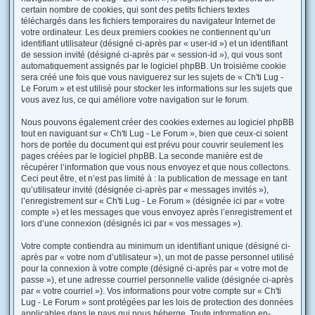
certain nombre de cookies, qui sont des petits fichiers textes
téléchargés dans les fichiers temporaires du navigateur Internet de
votre ordinateur. Les deux premiers cookies ne contiennent qu’un
identifiant utilisateur (désigné ci-après par « user-id ») et un identifiant
de session invité (désigné ci-après par « session-id »), qui vous sont
automatiquement assignés par le logiciel phpBB. Un troisième cookie
sera créé une fois que vous naviguerez sur les sujets de « Ch'ti Lug -
Le Forum » et est utilisé pour stocker les informations sur les sujets que
vous avez lus, ce qui améliore votre navigation sur le forum.
Nous pouvons également créer des cookies externes au logiciel phpBB
tout en naviguant sur « Ch'ti Lug - Le Forum », bien que ceux-ci soient
hors de portée du document qui est prévu pour couvrir seulement les
pages créées par le logiciel phpBB. La seconde manière est de
récupérer l’information que vous nous envoyez et que nous collectons.
Ceci peut être, et n’est pas limité à : la publication de message en tant
qu’utilisateur invité (désignée ci-après par « messages invités »),
l’enregistrement sur « Ch'ti Lug - Le Forum » (désignée ici par « votre
compte ») et les messages que vous envoyez après l’enregistrement et
lors d’une connexion (désignés ici par « vos messages »).
Votre compte contiendra au minimum un identifiant unique (désigné ci-
après par « votre nom d’utilisateur »), un mot de passe personnel utilisé
pour la connexion à votre compte (désigné ci-après par « votre mot de
passe »), et une adresse courriel personnelle valide (désignée ci-après
par « votre courriel »). Vos informations pour votre compte sur « Ch'ti
Lug - Le Forum » sont protégées par les lois de protection des données
applicables dans le pays qui nous héberge. Toute information en-