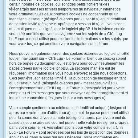
certain nombre de cookies, qui sont des petits fichiers textes
téléchargés dans les fichiers temporaires du navigateur Internet de
votre ordinateur. Les deux premiers cookies ne contiennent qu’un
identifiant utilisateur (désigné ci-après par « user-id ») et un identifiant
de session invité (désigné ci-après par « session-id »), qui vous sont
automatiquement assignés par le logiciel phpBB. Un troisième cookie
sera créé une fois que vous naviguerez sur les sujets de « Ch'ti Lug -
Le Forum » et est utilisé pour stocker les informations sur les sujets que
vous avez lus, ce qui améliore votre navigation sur le forum.
Nous pouvons également créer des cookies externes au logiciel phpBB
tout en naviguant sur « Ch'ti Lug - Le Forum », bien que ceux-ci soient
hors de portée du document qui est prévu pour couvrir seulement les
pages créées par le logiciel phpBB. La seconde manière est de
récupérer l’information que vous nous envoyez et que nous collectons.
Ceci peut être, et n’est pas limité à : la publication de message en tant
qu’utilisateur invité (désignée ci-après par « messages invités »),
l’enregistrement sur « Ch'ti Lug - Le Forum » (désignée ici par « votre
compte ») et les messages que vous envoyez après l’enregistrement et
lors d’une connexion (désignés ici par « vos messages »).
Votre compte contiendra au minimum un identifiant unique (désigné ci-
après par « votre nom d’utilisateur »), un mot de passe personnel utilisé
pour la connexion à votre compte (désigné ci-après par « votre mot de
passe »), et une adresse courriel personnelle valide (désignée ci-après
par « votre courriel »). Vos informations pour votre compte sur « Ch'ti
Lug - Le Forum » sont protégées par les lois de protection des données
applicables dans le pays qui nous héberge. Toute information en-