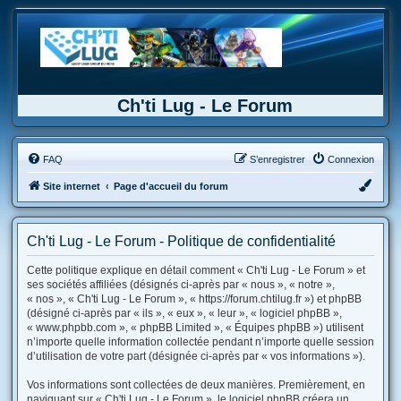
Ch'ti Lug - Le Forum
FAQ
S’enregistrer
Connexion
Site internet
Page d'accueil du forum
Ch'ti Lug - Le Forum - Politique de confidentialité
Cette politique explique en détail comment « Ch'ti Lug - Le Forum » et
ses sociétés affiliées (désignés ci-après par « nous », « notre »,
« nos », « Ch'ti Lug - Le Forum », « https://forum.chtilug.fr ») et phpBB
(désigné ci-après par « ils », « eux », « leur », « logiciel phpBB »,
« www.phpbb.com », « phpBB Limited », « Équipes phpBB ») utilisent
n’importe quelle information collectée pendant n’importe quelle session
d’utilisation de votre part (désignée ci-après par « vos informations »).
Vos informations sont collectées de deux manières. Premièrement, en
naviguant sur « Ch'ti Lug - Le Forum », le logiciel phpBB créera un