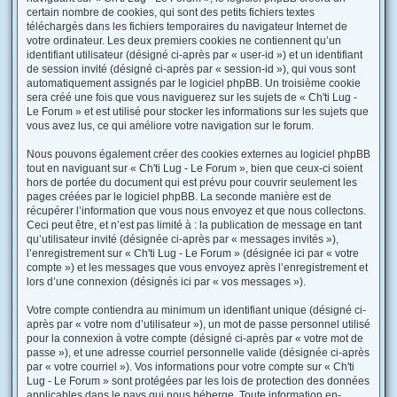
certain nombre de cookies, qui sont des petits fichiers textes
téléchargés dans les fichiers temporaires du navigateur Internet de
votre ordinateur. Les deux premiers cookies ne contiennent qu’un
identifiant utilisateur (désigné ci-après par « user-id ») et un identifiant
de session invité (désigné ci-après par « session-id »), qui vous sont
automatiquement assignés par le logiciel phpBB. Un troisième cookie
sera créé une fois que vous naviguerez sur les sujets de « Ch'ti Lug -
Le Forum » et est utilisé pour stocker les informations sur les sujets que
vous avez lus, ce qui améliore votre navigation sur le forum.
Nous pouvons également créer des cookies externes au logiciel phpBB
tout en naviguant sur « Ch'ti Lug - Le Forum », bien que ceux-ci soient
hors de portée du document qui est prévu pour couvrir seulement les
pages créées par le logiciel phpBB. La seconde manière est de
récupérer l’information que vous nous envoyez et que nous collectons.
Ceci peut être, et n’est pas limité à : la publication de message en tant
qu’utilisateur invité (désignée ci-après par « messages invités »),
l’enregistrement sur « Ch'ti Lug - Le Forum » (désignée ici par « votre
compte ») et les messages que vous envoyez après l’enregistrement et
lors d’une connexion (désignés ici par « vos messages »).
Votre compte contiendra au minimum un identifiant unique (désigné ci-
après par « votre nom d’utilisateur »), un mot de passe personnel utilisé
pour la connexion à votre compte (désigné ci-après par « votre mot de
passe »), et une adresse courriel personnelle valide (désignée ci-après
par « votre courriel »). Vos informations pour votre compte sur « Ch'ti
Lug - Le Forum » sont protégées par les lois de protection des données
applicables dans le pays qui nous héberge. Toute information en-