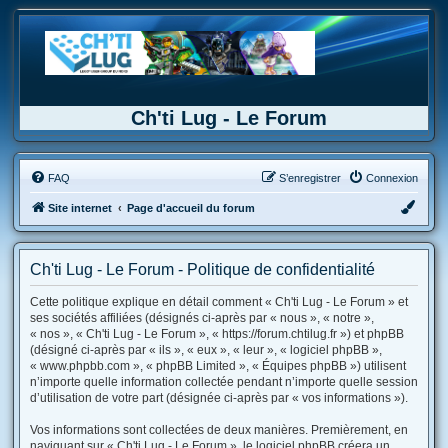
Ch'ti Lug - Le Forum
FAQ
S’enregistrer
Connexion
Site internet
Page d'accueil du forum
Ch'ti Lug - Le Forum - Politique de confidentialité
Cette politique explique en détail comment « Ch'ti Lug - Le Forum » et
ses sociétés affiliées (désignés ci-après par « nous », « notre »,
« nos », « Ch'ti Lug - Le Forum », « https://forum.chtilug.fr ») et phpBB
(désigné ci-après par « ils », « eux », « leur », « logiciel phpBB »,
« www.phpbb.com », « phpBB Limited », « Équipes phpBB ») utilisent
n’importe quelle information collectée pendant n’importe quelle session
d’utilisation de votre part (désignée ci-après par « vos informations »).
Vos informations sont collectées de deux manières. Premièrement, en
naviguant sur « Ch'ti Lug - Le Forum », le logiciel phpBB créera un