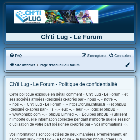
Ch'ti Lug - Le Forum
FAQ
S’enregistrer
Connexion
Site internet
Page d'accueil du forum
Ch'ti Lug - Le Forum - Politique de confidentialité
Cette politique explique en détail comment « Ch'ti Lug - Le Forum » et
ses sociétés affiliées (désignés ci-après par « nous », « notre »,
« nos », « Ch'ti Lug - Le Forum », « https://forum.chtilug.fr ») et phpBB
(désigné ci-après par « ils », « eux », « leur », « logiciel phpBB »,
« www.phpbb.com », « phpBB Limited », « Équipes phpBB ») utilisent
n’importe quelle information collectée pendant n’importe quelle session
d’utilisation de votre part (désignée ci-après par « vos informations »).
Vos informations sont collectées de deux manières. Premièrement, en
naviguant sur « Ch'ti Lug - Le Forum », le logiciel phpBB créera un