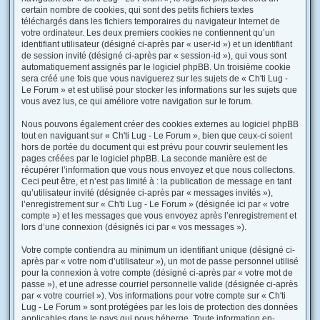
certain nombre de cookies, qui sont des petits fichiers textes
téléchargés dans les fichiers temporaires du navigateur Internet de
votre ordinateur. Les deux premiers cookies ne contiennent qu’un
identifiant utilisateur (désigné ci-après par « user-id ») et un identifiant
de session invité (désigné ci-après par « session-id »), qui vous sont
automatiquement assignés par le logiciel phpBB. Un troisième cookie
sera créé une fois que vous naviguerez sur les sujets de « Ch'ti Lug -
Le Forum » et est utilisé pour stocker les informations sur les sujets que
vous avez lus, ce qui améliore votre navigation sur le forum.
Nous pouvons également créer des cookies externes au logiciel phpBB
tout en naviguant sur « Ch'ti Lug - Le Forum », bien que ceux-ci soient
hors de portée du document qui est prévu pour couvrir seulement les
pages créées par le logiciel phpBB. La seconde manière est de
récupérer l’information que vous nous envoyez et que nous collectons.
Ceci peut être, et n’est pas limité à : la publication de message en tant
qu’utilisateur invité (désignée ci-après par « messages invités »),
l’enregistrement sur « Ch'ti Lug - Le Forum » (désignée ici par « votre
compte ») et les messages que vous envoyez après l’enregistrement et
lors d’une connexion (désignés ici par « vos messages »).
Votre compte contiendra au minimum un identifiant unique (désigné ci-
après par « votre nom d’utilisateur »), un mot de passe personnel utilisé
pour la connexion à votre compte (désigné ci-après par « votre mot de
passe »), et une adresse courriel personnelle valide (désignée ci-après
par « votre courriel »). Vos informations pour votre compte sur « Ch'ti
Lug - Le Forum » sont protégées par les lois de protection des données
applicables dans le pays qui nous héberge. Toute information en-