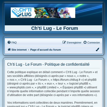
Ch'ti Lug - Le Forum
FAQ
S’enregistrer
Connexion
Site internet
Page d'accueil du forum
Ch'ti Lug - Le Forum - Politique de confidentialité
Cette politique explique en détail comment « Ch'ti Lug - Le Forum » et
ses sociétés affiliées (désignés ci-après par « nous », « notre »,
« nos », « Ch'ti Lug - Le Forum », « https://forum.chtilug.fr ») et phpBB
(désigné ci-après par « ils », « eux », « leur », « logiciel phpBB »,
« www.phpbb.com », « phpBB Limited », « Équipes phpBB ») utilisent
n’importe quelle information collectée pendant n’importe quelle session
d’utilisation de votre part (désignée ci-après par « vos informations »).
Vos informations sont collectées de deux manières. Premièrement, en
naviguant sur « Ch'ti Lug - Le Forum », le logiciel phpBB créera un