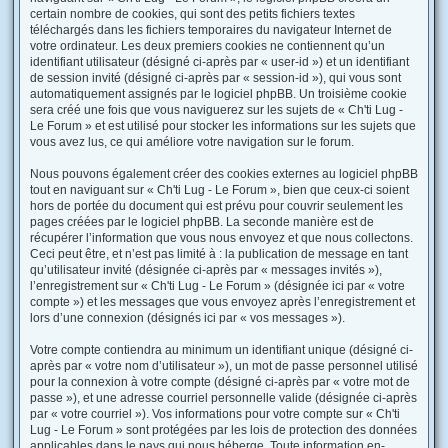
certain nombre de cookies, qui sont des petits fichiers textes
téléchargés dans les fichiers temporaires du navigateur Internet de
votre ordinateur. Les deux premiers cookies ne contiennent qu’un
identifiant utilisateur (désigné ci-après par « user-id ») et un identifiant
de session invité (désigné ci-après par « session-id »), qui vous sont
automatiquement assignés par le logiciel phpBB. Un troisième cookie
sera créé une fois que vous naviguerez sur les sujets de « Ch'ti Lug -
Le Forum » et est utilisé pour stocker les informations sur les sujets que
vous avez lus, ce qui améliore votre navigation sur le forum.
Nous pouvons également créer des cookies externes au logiciel phpBB
tout en naviguant sur « Ch'ti Lug - Le Forum », bien que ceux-ci soient
hors de portée du document qui est prévu pour couvrir seulement les
pages créées par le logiciel phpBB. La seconde manière est de
récupérer l’information que vous nous envoyez et que nous collectons.
Ceci peut être, et n’est pas limité à : la publication de message en tant
qu’utilisateur invité (désignée ci-après par « messages invités »),
l’enregistrement sur « Ch'ti Lug - Le Forum » (désignée ici par « votre
compte ») et les messages que vous envoyez après l’enregistrement et
lors d’une connexion (désignés ici par « vos messages »).
Votre compte contiendra au minimum un identifiant unique (désigné ci-
après par « votre nom d’utilisateur »), un mot de passe personnel utilisé
pour la connexion à votre compte (désigné ci-après par « votre mot de
passe »), et une adresse courriel personnelle valide (désignée ci-après
par « votre courriel »). Vos informations pour votre compte sur « Ch'ti
Lug - Le Forum » sont protégées par les lois de protection des données
applicables dans le pays qui nous héberge. Toute information en-