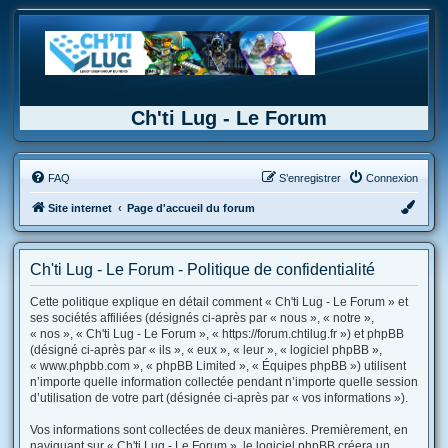
Ch'ti Lug - Le Forum
FAQ
S’enregistrer
Connexion
Site internet
Page d'accueil du forum
Ch'ti Lug - Le Forum - Politique de confidentialité
Cette politique explique en détail comment « Ch'ti Lug - Le Forum » et
ses sociétés affiliées (désignés ci-après par « nous », « notre »,
« nos », « Ch'ti Lug - Le Forum », « https://forum.chtilug.fr ») et phpBB
(désigné ci-après par « ils », « eux », « leur », « logiciel phpBB »,
« www.phpbb.com », « phpBB Limited », « Équipes phpBB ») utilisent
n’importe quelle information collectée pendant n’importe quelle session
d’utilisation de votre part (désignée ci-après par « vos informations »).
Vos informations sont collectées de deux manières. Premièrement, en
naviguant sur « Ch'ti Lug - Le Forum », le logiciel phpBB créera un