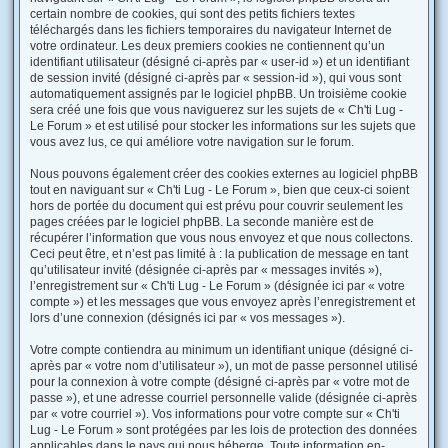
certain nombre de cookies, qui sont des petits fichiers textes
téléchargés dans les fichiers temporaires du navigateur Internet de
votre ordinateur. Les deux premiers cookies ne contiennent qu’un
identifiant utilisateur (désigné ci-après par « user-id ») et un identifiant
de session invité (désigné ci-après par « session-id »), qui vous sont
automatiquement assignés par le logiciel phpBB. Un troisième cookie
sera créé une fois que vous naviguerez sur les sujets de « Ch'ti Lug -
Le Forum » et est utilisé pour stocker les informations sur les sujets que
vous avez lus, ce qui améliore votre navigation sur le forum.
Nous pouvons également créer des cookies externes au logiciel phpBB
tout en naviguant sur « Ch'ti Lug - Le Forum », bien que ceux-ci soient
hors de portée du document qui est prévu pour couvrir seulement les
pages créées par le logiciel phpBB. La seconde manière est de
récupérer l’information que vous nous envoyez et que nous collectons.
Ceci peut être, et n’est pas limité à : la publication de message en tant
qu’utilisateur invité (désignée ci-après par « messages invités »),
l’enregistrement sur « Ch'ti Lug - Le Forum » (désignée ici par « votre
compte ») et les messages que vous envoyez après l’enregistrement et
lors d’une connexion (désignés ici par « vos messages »).
Votre compte contiendra au minimum un identifiant unique (désigné ci-
après par « votre nom d’utilisateur »), un mot de passe personnel utilisé
pour la connexion à votre compte (désigné ci-après par « votre mot de
passe »), et une adresse courriel personnelle valide (désignée ci-après
par « votre courriel »). Vos informations pour votre compte sur « Ch'ti
Lug - Le Forum » sont protégées par les lois de protection des données
applicables dans le pays qui nous héberge. Toute information en-