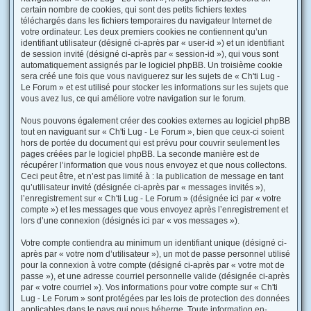
certain nombre de cookies, qui sont des petits fichiers textes
téléchargés dans les fichiers temporaires du navigateur Internet de
votre ordinateur. Les deux premiers cookies ne contiennent qu’un
identifiant utilisateur (désigné ci-après par « user-id ») et un identifiant
de session invité (désigné ci-après par « session-id »), qui vous sont
automatiquement assignés par le logiciel phpBB. Un troisième cookie
sera créé une fois que vous naviguerez sur les sujets de « Ch'ti Lug -
Le Forum » et est utilisé pour stocker les informations sur les sujets que
vous avez lus, ce qui améliore votre navigation sur le forum.
Nous pouvons également créer des cookies externes au logiciel phpBB
tout en naviguant sur « Ch'ti Lug - Le Forum », bien que ceux-ci soient
hors de portée du document qui est prévu pour couvrir seulement les
pages créées par le logiciel phpBB. La seconde manière est de
récupérer l’information que vous nous envoyez et que nous collectons.
Ceci peut être, et n’est pas limité à : la publication de message en tant
qu’utilisateur invité (désignée ci-après par « messages invités »),
l’enregistrement sur « Ch'ti Lug - Le Forum » (désignée ici par « votre
compte ») et les messages que vous envoyez après l’enregistrement et
lors d’une connexion (désignés ici par « vos messages »).
Votre compte contiendra au minimum un identifiant unique (désigné ci-
après par « votre nom d’utilisateur »), un mot de passe personnel utilisé
pour la connexion à votre compte (désigné ci-après par « votre mot de
passe »), et une adresse courriel personnelle valide (désignée ci-après
par « votre courriel »). Vos informations pour votre compte sur « Ch'ti
Lug - Le Forum » sont protégées par les lois de protection des données
applicables dans le pays qui nous héberge. Toute information en-