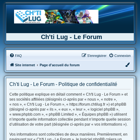
Ch'ti Lug - Le Forum
FAQ
S’enregistrer
Connexion
Site internet
Page d'accueil du forum
Ch'ti Lug - Le Forum - Politique de confidentialité
Cette politique explique en détail comment « Ch'ti Lug - Le Forum » et
ses sociétés affiliées (désignés ci-après par « nous », « notre »,
« nos », « Ch'ti Lug - Le Forum », « https://forum.chtilug.fr ») et phpBB
(désigné ci-après par « ils », « eux », « leur », « logiciel phpBB »,
« www.phpbb.com », « phpBB Limited », « Équipes phpBB ») utilisent
n’importe quelle information collectée pendant n’importe quelle session
d’utilisation de votre part (désignée ci-après par « vos informations »).
Vos informations sont collectées de deux manières. Premièrement, en
naviguant sur « Ch'ti Lug - Le Forum », le logiciel phpBB créera un