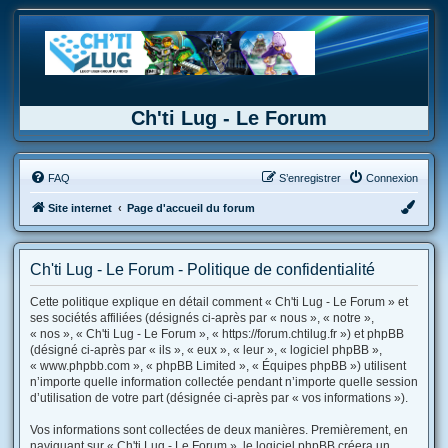
Ch'ti Lug - Le Forum
FAQ
S’enregistrer
Connexion
Site internet
Page d'accueil du forum
Ch'ti Lug - Le Forum - Politique de confidentialité
Cette politique explique en détail comment « Ch'ti Lug - Le Forum » et
ses sociétés affiliées (désignés ci-après par « nous », « notre »,
« nos », « Ch'ti Lug - Le Forum », « https://forum.chtilug.fr ») et phpBB
(désigné ci-après par « ils », « eux », « leur », « logiciel phpBB »,
« www.phpbb.com », « phpBB Limited », « Équipes phpBB ») utilisent
n’importe quelle information collectée pendant n’importe quelle session
d’utilisation de votre part (désignée ci-après par « vos informations »).
Vos informations sont collectées de deux manières. Premièrement, en
naviguant sur « Ch'ti Lug - Le Forum », le logiciel phpBB créera un