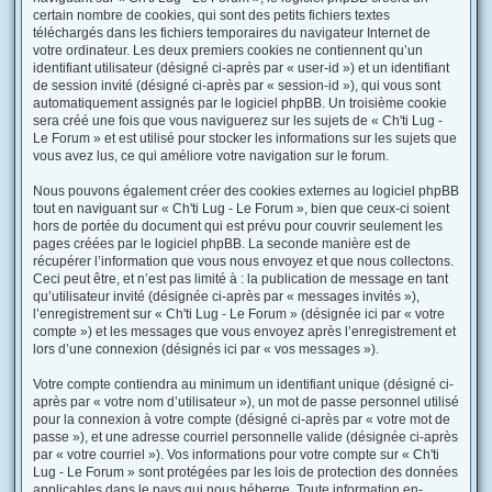
certain nombre de cookies, qui sont des petits fichiers textes
téléchargés dans les fichiers temporaires du navigateur Internet de
votre ordinateur. Les deux premiers cookies ne contiennent qu’un
identifiant utilisateur (désigné ci-après par « user-id ») et un identifiant
de session invité (désigné ci-après par « session-id »), qui vous sont
automatiquement assignés par le logiciel phpBB. Un troisième cookie
sera créé une fois que vous naviguerez sur les sujets de « Ch'ti Lug -
Le Forum » et est utilisé pour stocker les informations sur les sujets que
vous avez lus, ce qui améliore votre navigation sur le forum.
Nous pouvons également créer des cookies externes au logiciel phpBB
tout en naviguant sur « Ch'ti Lug - Le Forum », bien que ceux-ci soient
hors de portée du document qui est prévu pour couvrir seulement les
pages créées par le logiciel phpBB. La seconde manière est de
récupérer l’information que vous nous envoyez et que nous collectons.
Ceci peut être, et n’est pas limité à : la publication de message en tant
qu’utilisateur invité (désignée ci-après par « messages invités »),
l’enregistrement sur « Ch'ti Lug - Le Forum » (désignée ici par « votre
compte ») et les messages que vous envoyez après l’enregistrement et
lors d’une connexion (désignés ici par « vos messages »).
Votre compte contiendra au minimum un identifiant unique (désigné ci-
après par « votre nom d’utilisateur »), un mot de passe personnel utilisé
pour la connexion à votre compte (désigné ci-après par « votre mot de
passe »), et une adresse courriel personnelle valide (désignée ci-après
par « votre courriel »). Vos informations pour votre compte sur « Ch'ti
Lug - Le Forum » sont protégées par les lois de protection des données
applicables dans le pays qui nous héberge. Toute information en-