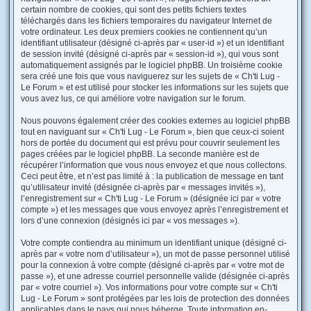
certain nombre de cookies, qui sont des petits fichiers textes
téléchargés dans les fichiers temporaires du navigateur Internet de
votre ordinateur. Les deux premiers cookies ne contiennent qu’un
identifiant utilisateur (désigné ci-après par « user-id ») et un identifiant
de session invité (désigné ci-après par « session-id »), qui vous sont
automatiquement assignés par le logiciel phpBB. Un troisième cookie
sera créé une fois que vous naviguerez sur les sujets de « Ch'ti Lug -
Le Forum » et est utilisé pour stocker les informations sur les sujets que
vous avez lus, ce qui améliore votre navigation sur le forum.
Nous pouvons également créer des cookies externes au logiciel phpBB
tout en naviguant sur « Ch'ti Lug - Le Forum », bien que ceux-ci soient
hors de portée du document qui est prévu pour couvrir seulement les
pages créées par le logiciel phpBB. La seconde manière est de
récupérer l’information que vous nous envoyez et que nous collectons.
Ceci peut être, et n’est pas limité à : la publication de message en tant
qu’utilisateur invité (désignée ci-après par « messages invités »),
l’enregistrement sur « Ch'ti Lug - Le Forum » (désignée ici par « votre
compte ») et les messages que vous envoyez après l’enregistrement et
lors d’une connexion (désignés ici par « vos messages »).
Votre compte contiendra au minimum un identifiant unique (désigné ci-
après par « votre nom d’utilisateur »), un mot de passe personnel utilisé
pour la connexion à votre compte (désigné ci-après par « votre mot de
passe »), et une adresse courriel personnelle valide (désignée ci-après
par « votre courriel »). Vos informations pour votre compte sur « Ch'ti
Lug - Le Forum » sont protégées par les lois de protection des données
applicables dans le pays qui nous héberge. Toute information en-