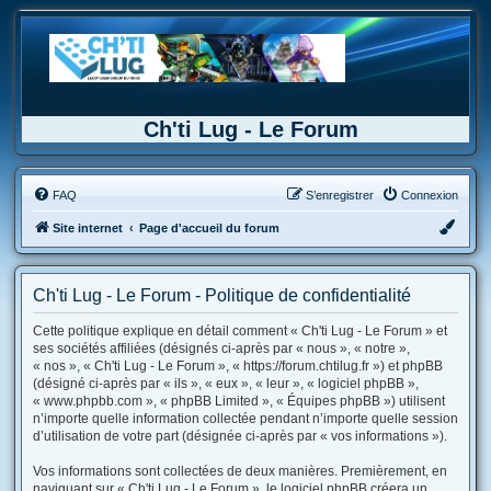
Ch'ti Lug - Le Forum
FAQ
S’enregistrer
Connexion
Site internet
Page d'accueil du forum
Ch'ti Lug - Le Forum - Politique de confidentialité
Cette politique explique en détail comment « Ch'ti Lug - Le Forum » et
ses sociétés affiliées (désignés ci-après par « nous », « notre »,
« nos », « Ch'ti Lug - Le Forum », « https://forum.chtilug.fr ») et phpBB
(désigné ci-après par « ils », « eux », « leur », « logiciel phpBB »,
« www.phpbb.com », « phpBB Limited », « Équipes phpBB ») utilisent
n’importe quelle information collectée pendant n’importe quelle session
d’utilisation de votre part (désignée ci-après par « vos informations »).
Vos informations sont collectées de deux manières. Premièrement, en
naviguant sur « Ch'ti Lug - Le Forum », le logiciel phpBB créera un