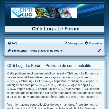
Ch'ti Lug - Le Forum
FAQ
S’enregistrer
Connexion
Site internet
Page d'accueil du forum
Ch'ti Lug - Le Forum - Politique de confidentialité
Cette politique explique en détail comment « Ch'ti Lug - Le Forum » et
ses sociétés affiliées (désignés ci-après par « nous », « notre »,
« nos », « Ch'ti Lug - Le Forum », « https://forum.chtilug.fr ») et phpBB
(désigné ci-après par « ils », « eux », « leur », « logiciel phpBB »,
« www.phpbb.com », « phpBB Limited », « Équipes phpBB ») utilisent
n’importe quelle information collectée pendant n’importe quelle session
d’utilisation de votre part (désignée ci-après par « vos informations »).
Vos informations sont collectées de deux manières. Premièrement, en
naviguant sur « Ch'ti Lug - Le Forum », le logiciel phpBB créera un