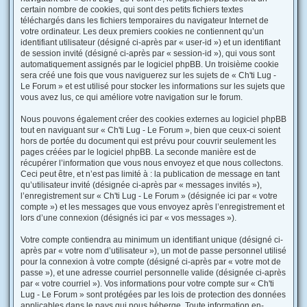
certain nombre de cookies, qui sont des petits fichiers textes
téléchargés dans les fichiers temporaires du navigateur Internet de
votre ordinateur. Les deux premiers cookies ne contiennent qu’un
identifiant utilisateur (désigné ci-après par « user-id ») et un identifiant
de session invité (désigné ci-après par « session-id »), qui vous sont
automatiquement assignés par le logiciel phpBB. Un troisième cookie
sera créé une fois que vous naviguerez sur les sujets de « Ch'ti Lug -
Le Forum » et est utilisé pour stocker les informations sur les sujets que
vous avez lus, ce qui améliore votre navigation sur le forum.
Nous pouvons également créer des cookies externes au logiciel phpBB
tout en naviguant sur « Ch'ti Lug - Le Forum », bien que ceux-ci soient
hors de portée du document qui est prévu pour couvrir seulement les
pages créées par le logiciel phpBB. La seconde manière est de
récupérer l’information que vous nous envoyez et que nous collectons.
Ceci peut être, et n’est pas limité à : la publication de message en tant
qu’utilisateur invité (désignée ci-après par « messages invités »),
l’enregistrement sur « Ch'ti Lug - Le Forum » (désignée ici par « votre
compte ») et les messages que vous envoyez après l’enregistrement et
lors d’une connexion (désignés ici par « vos messages »).
Votre compte contiendra au minimum un identifiant unique (désigné ci-
après par « votre nom d’utilisateur »), un mot de passe personnel utilisé
pour la connexion à votre compte (désigné ci-après par « votre mot de
passe »), et une adresse courriel personnelle valide (désignée ci-après
par « votre courriel »). Vos informations pour votre compte sur « Ch'ti
Lug - Le Forum » sont protégées par les lois de protection des données
applicables dans le pays qui nous héberge. Toute information en-