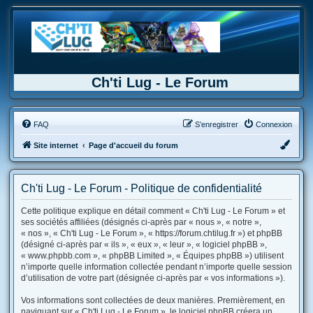
Ch'ti Lug - Le Forum
FAQ
S’enregistrer
Connexion
Site internet
Page d'accueil du forum
Ch'ti Lug - Le Forum - Politique de confidentialité
Cette politique explique en détail comment « Ch'ti Lug - Le Forum » et
ses sociétés affiliées (désignés ci-après par « nous », « notre »,
« nos », « Ch'ti Lug - Le Forum », « https://forum.chtilug.fr ») et phpBB
(désigné ci-après par « ils », « eux », « leur », « logiciel phpBB »,
« www.phpbb.com », « phpBB Limited », « Équipes phpBB ») utilisent
n’importe quelle information collectée pendant n’importe quelle session
d’utilisation de votre part (désignée ci-après par « vos informations »).
Vos informations sont collectées de deux manières. Premièrement, en
naviguant sur « Ch'ti Lug - Le Forum », le logiciel phpBB créera un