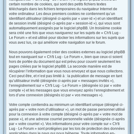
certain nombre de cookies, qui sont des petits fichiers textes
téléchargés dans les fichiers temporaires du navigateur Internet de
votre ordinateur. Les deux premiers cookies ne contiennent qu’un
identifiant utilisateur (désigné ci-après par « user-id ») et un identifiant
de session invité (désigné ci-après par « session-id »), qui vous sont
automatiquement assignés par le logiciel phpBB. Un troisième cookie
sera créé une fois que vous naviguerez sur les sujets de « Ch'ti Lug -
Le Forum » et est utilisé pour stocker les informations sur les sujets que
vous avez lus, ce qui améliore votre navigation sur le forum.
Nous pouvons également créer des cookies externes au logiciel phpBB
tout en naviguant sur « Ch'ti Lug - Le Forum », bien que ceux-ci soient
hors de portée du document qui est prévu pour couvrir seulement les
pages créées par le logiciel phpBB. La seconde manière est de
récupérer l’information que vous nous envoyez et que nous collectons.
Ceci peut être, et n’est pas limité à : la publication de message en tant
qu’utilisateur invité (désignée ci-après par « messages invités »),
l’enregistrement sur « Ch'ti Lug - Le Forum » (désignée ici par « votre
compte ») et les messages que vous envoyez après l’enregistrement et
lors d’une connexion (désignés ici par « vos messages »).
Votre compte contiendra au minimum un identifiant unique (désigné ci-
après par « votre nom d’utilisateur »), un mot de passe personnel utilisé
pour la connexion à votre compte (désigné ci-après par « votre mot de
passe »), et une adresse courriel personnelle valide (désignée ci-après
par « votre courriel »). Vos informations pour votre compte sur « Ch'ti
Lug - Le Forum » sont protégées par les lois de protection des données
applicables dans le pays qui nous héberge. Toute information en-