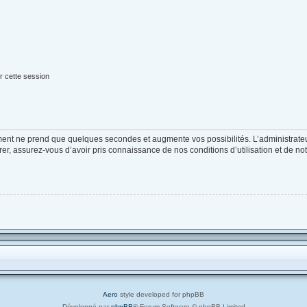
r cette session
ement ne prend que quelques secondes et augmente vos possibilités. L’administrat
, assurez-vous d’avoir pris connaissance de nos conditions d’utilisation et de notre
Aero
style developed for phpBB
Développé par
phpBB
® Forum Software © phpBB Limited