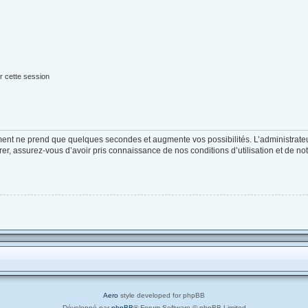
r cette session
ement ne prend que quelques secondes et augmente vos possibilités. L’administrat
, assurez-vous d’avoir pris connaissance de nos conditions d’utilisation et de notre
Aero
style developed for phpBB
Développé par
phpBB
® Forum Software © phpBB Limited