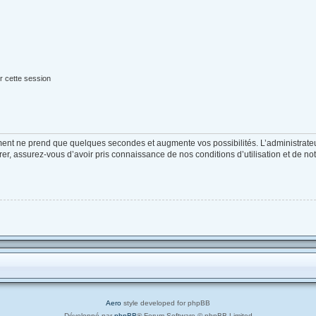
r cette session
ement ne prend que quelques secondes et augmente vos possibilités. L’administrat
, assurez-vous d’avoir pris connaissance de nos conditions d’utilisation et de notre
Aero
style developed for phpBB
Développé par
phpBB
® Forum Software © phpBB Limited