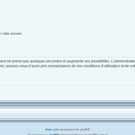
r cette session
ement ne prend que quelques secondes et augmente vos possibilités. L’administrat
, assurez-vous d’avoir pris connaissance de nos conditions d’utilisation et de notre
Aero
style developed for phpBB
Développé par
phpBB
® Forum Software © phpBB Limited