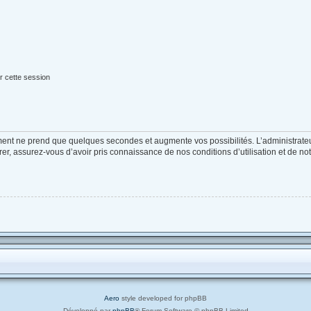
r cette session
ement ne prend que quelques secondes et augmente vos possibilités. L’administrat
, assurez-vous d’avoir pris connaissance de nos conditions d’utilisation et de notre
Aero
style developed for phpBB
Développé par
phpBB
® Forum Software © phpBB Limited