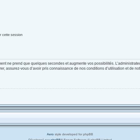
r cette session
ement ne prend que quelques secondes et augmente vos possibilités. L’administrat
, assurez-vous d’avoir pris connaissance de nos conditions d’utilisation et de notre
Aero
style developed for phpBB
Développé par
phpBB
® Forum Software © phpBB Limited