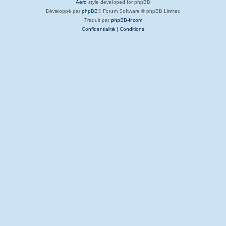
Aero
style developed for phpBB
Développé par
phpBB
® Forum Software © phpBB Limited
Traduit par
phpBB-fr.com
Confidentialité
|
Conditions