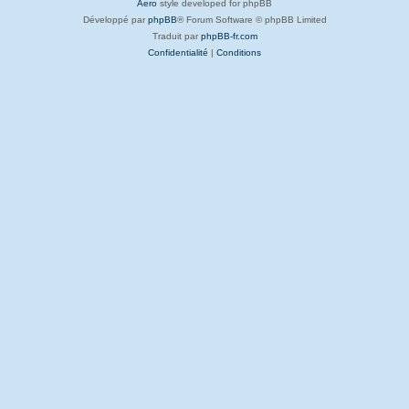
Aero
style developed for phpBB
Développé par
phpBB
® Forum Software © phpBB Limited
Traduit par
phpBB-fr.com
Confidentialité
|
Conditions