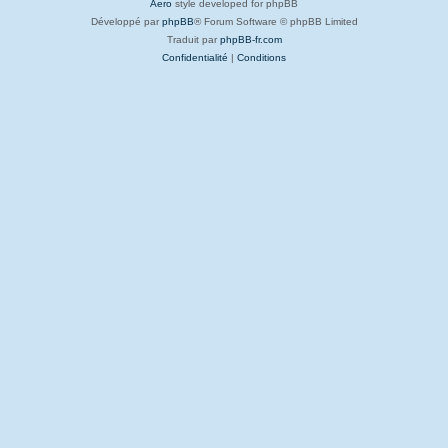
Aero
style developed for phpBB
Développé par
phpBB
® Forum Software © phpBB Limited
Traduit par
phpBB-fr.com
Confidentialité
|
Conditions