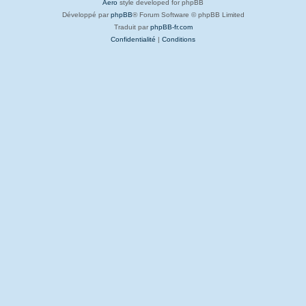
Aero
style developed for phpBB
Développé par
phpBB
® Forum Software © phpBB Limited
Traduit par
phpBB-fr.com
Confidentialité
|
Conditions