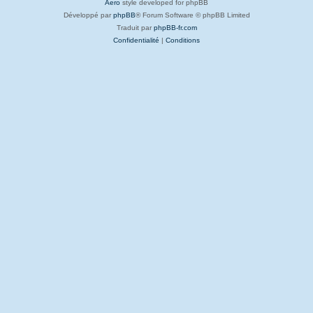
Aero
style developed for phpBB
Développé par
phpBB
® Forum Software © phpBB Limited
Traduit par
phpBB-fr.com
Confidentialité
|
Conditions