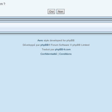
um ?
Aero
style developed for phpBB
Développé par
phpBB
® Forum Software © phpBB Limited
Traduit par
phpBB-fr.com
Confidentialité
|
Conditions