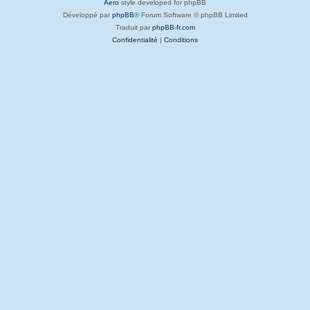
Aero
style developed for phpBB
Développé par
phpBB
® Forum Software © phpBB Limited
Traduit par
phpBB-fr.com
Confidentialité
|
Conditions