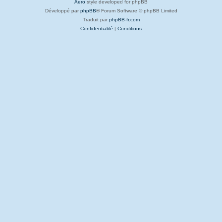
Aero
style developed for phpBB
Développé par
phpBB
® Forum Software © phpBB Limited
Traduit par
phpBB-fr.com
Confidentialité
|
Conditions