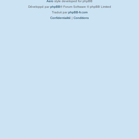
Aero
style developed for phpBB
Développé par
phpBB
® Forum Software © phpBB Limited
Traduit par
phpBB-fr.com
Confidentialité
|
Conditions